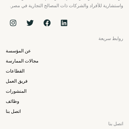
واستشارية للأفراد والشركات ذات المصالح التجارية في مصر.
I
T
F
L
n
w
a
i
s
i
c
n
روابط سريعة
t
t
e
k
a
t
b
e
عن المؤسسة
g
e
o
d
r
r
o
i
مجالات الممارسة
a
k
n
القطاعات
m
فريق العمل
المنشورات
وظائف
اتصل بنا
اتصل بنا