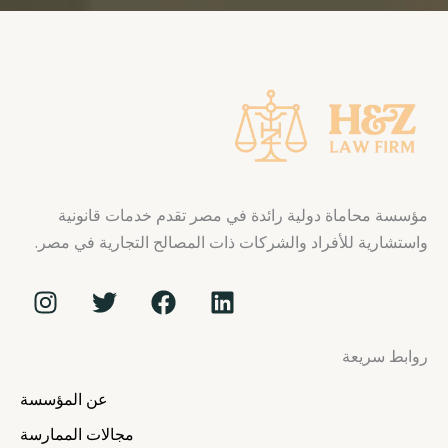
مؤسسة محاماة دولية رائدة في مصر تقدم خدمات قانونية
واستشارية للأفراد والشركات ذات المصالح التجارية في مصر.
I
T
F
L
n
w
a
i
s
i
c
n
روابط سريعة
t
t
e
k
a
t
b
e
عن المؤسسة
g
e
o
d
r
r
o
i
مجالات الممارسة