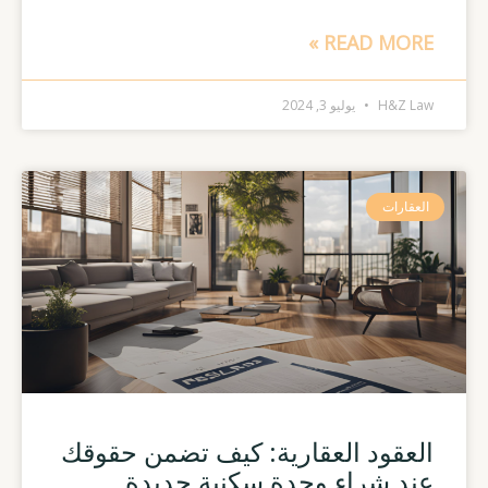
READ MORE »
H&Z Law
يوليو 3, 2024
العقارات
العقود العقارية: كيف تضمن حقوقك
عند شراء وحدة سكنية جديدة