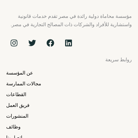
مؤسسة محاماة دولية رائدة في مصر تقدم خدمات قانونية
واستشارية للأفراد والشركات ذات المصالح التجارية في مصر.
I
T
F
L
n
w
a
i
s
i
c
n
روابط سريعة
t
t
e
k
a
t
b
e
عن المؤسسة
g
e
o
d
r
r
o
i
مجالات الممارسة
a
k
n
القطاعات
m
فريق العمل
المنشورات
وظائف
اتصل بنا