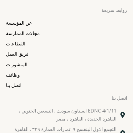
s
i
c
n
روابط سريعة
t
t
e
k
a
t
b
e
عن المؤسسة
g
e
o
d
r
r
o
i
مجالات الممارسة
a
k
n
القطاعات
m
فريق العمل
المنشورات
وظائف
اتصل بنا
اتصل بنا
EDNC 4/1/11 ايستاون سوديك ، التسعين الجنوبي ،
القاهرة الجديدة ، القاهرة ، مصر
التجمع الاول البنفسج ٩ عمارات العمارة ٣٢٩ , القاهرة