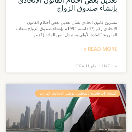
بإنشاء صندوق الزواج
مشروع قانون اتحادي بشأن تعديل بعض أحكام القانون
الإتحادي رقم (47) لسنة 1992م بإنشاء صندوق الزواج سعادة
المقررة: “المادة الأولى يستبـدل بنص المادة (1) من
READ MORE »
H&Z Law
مايو 11, 2024
استشارات قانونية بالمجلس الوطني الاتحادي الإمارات