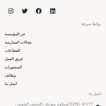
I
T
F
L
n
w
a
i
s
i
c
n
روابط سريعة
t
t
e
k
a
t
b
e
عن المؤسسة
g
e
o
d
r
r
o
i
مجالات الممارسة
a
k
n
القطاعات
m
فريق العمل
المنشورات
وظائف
اتصل بنا
اتصل بنا
EDNC 4/1/11 ايستاون سوديك ، التسعين الجنوبي ،