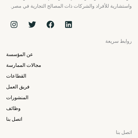
واستشارية للأفراد والشركات ذات المصالح التجارية في مصر.
I
T
F
L
n
w
a
i
s
i
c
n
روابط سريعة
t
t
e
k
a
t
b
e
عن المؤسسة
g
e
o
d
r
r
o
i
مجالات الممارسة
a
k
n
القطاعات
m
فريق العمل
المنشورات
وظائف
اتصل بنا
اتصل بنا