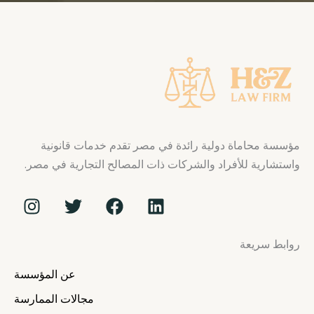
مؤسسة محاماة دولية رائدة في مصر تقدم خدمات قانونية
واستشارية للأفراد والشركات ذات المصالح التجارية في مصر.
I
T
F
L
n
w
a
i
s
i
c
n
روابط سريعة
t
t
e
k
a
t
b
e
عن المؤسسة
g
e
o
d
r
r
o
i
مجالات الممارسة