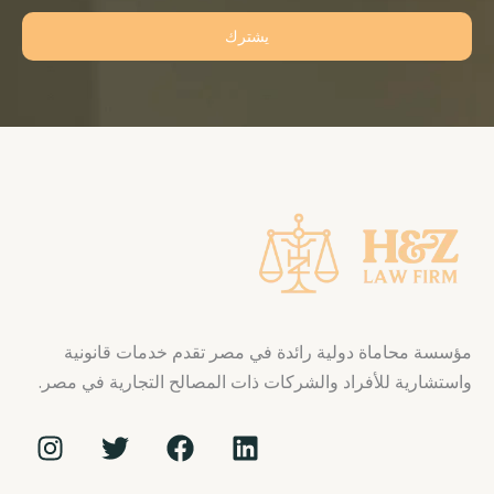
يشترك
مؤسسة محاماة دولية رائدة في مصر تقدم خدمات قانونية
واستشارية للأفراد والشركات ذات المصالح التجارية في مصر.
I
T
F
L
n
w
a
i
s
i
c
n