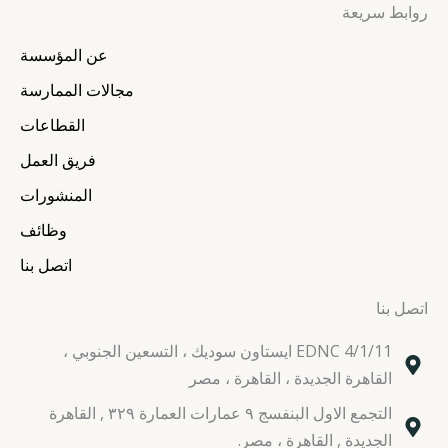
روابط سريعة
t
t
e
k
a
t
b
e
عن المؤسسة
g
e
o
d
r
r
o
i
مجالات الممارسة
a
k
n
القطاعات
m
فريق العمل
المنشورات
وظائف
اتصل بنا
اتصل بنا
EDNC 4/1/11 ايستاون سوديك ، التسعين الجنوبي ،
القاهرة الجديدة ، القاهرة ، مصر
التجمع الاول البنفسج ٩ عمارات العمارة ٣٢٩ , القاهرة
الجديدة , القاهرة ، مصر.