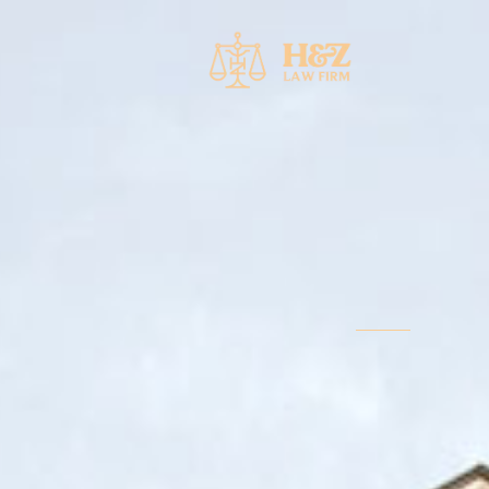
خطي
لى
لمحتوى