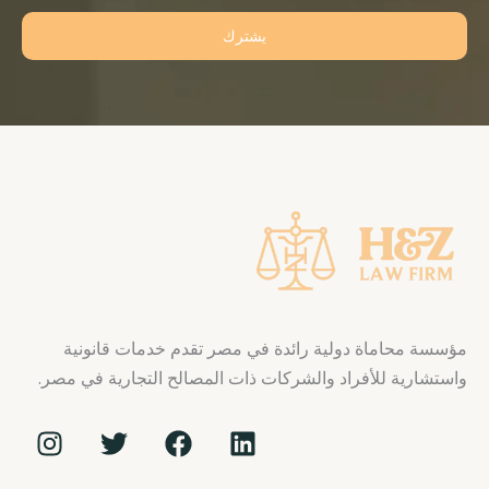
يشترك
مؤسسة محاماة دولية رائدة في مصر تقدم خدمات قانونية
واستشارية للأفراد والشركات ذات المصالح التجارية في مصر.
I
T
F
L
n
w
a
i
s
i
c
n