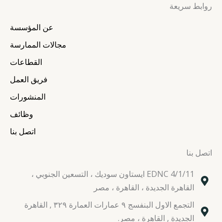
روابط سريعة
t
t
e
k
a
t
b
e
عن المؤسسة
g
e
o
d
r
r
o
i
مجالات الممارسة
a
k
n
القطاعات
m
فريق العمل
المنشورات
وظائف
اتصل بنا
اتصل بنا
EDNC 4/1/11 ايستاون سوديك ، التسعين الجنوبي ،
القاهرة الجديدة ، القاهرة ، مصر
التجمع الاول البنفسج ٩ عمارات العمارة ٣٢٩ , القاهرة
الجديدة , القاهرة ، مصر.