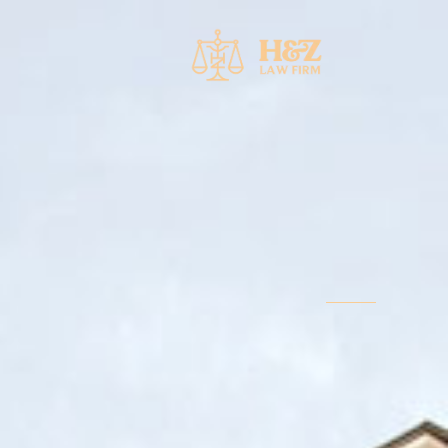
خطي
لى
لمحتوى