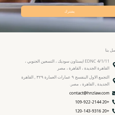
يشترك
ل بنا
EDNC 4/1/11 ايستاون سوديك ، التسعين الجنوبي ،
القاهرة الجديدة ، القاهرة ، مصر
التجمع الاول البنفسج ٩ عمارات العمارة ٣٢٩ , القاهرة
الجديدة , القاهرة ، مصر.
contact@hnzlaw.com
+20 109-922-2144
+20 120-143-9316