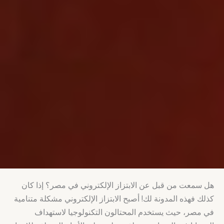
هل سمعت من قبل عن الابتزاز الإلكتروني في مصر؟ إذا كان
كذلك فهذه المدونة لك! أصبح الابتزاز الإلكتروني مشكلة متنامية
في مصر، حيث يستخدم المحتالون التكنولوجيا لاستهداف