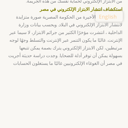
من الابتزاز الإلكتروني لحماية نفسك من هذه الجريمة.
استكشاف انتشار الابتزاز الإلكتروني في مصر
English
ترسم البيانات الأخيرة من الحكومة المصرية صورة متزايدة
لانتشار الابتزاز الإلكتروني في البلاد. وبحسب بيانات وزارة
الداخلية ، انتشرت مؤخرًا الكثير من جرائم الابتزاز، لا سيما عبر
الإنترنت. غالبًا ما يكون التنمر عبر الإنترنت والتسلط وجهًا لوجه
مرتبطين، لكن الابتزاز الإلكتروني يترك بصمة يمكن تتبعها
بسهولة يمكن أن توفر أدلة للضحايا. وجدت دراسة حديثة أجريت
في مصر أن الغوغاء الإلكترونيين غالبًا ما يستغلون الحسابات
الشخصية المتعلقة بالفتيات. يكشف هذا عن مدى انتشار الابتزاز
الإلكتروني، ومدى تعرض النساء لهذا النوع من الجرائم.
أثر الابتزاز الإلكتروني على المرأة في مصر
كان لانتشار الابتزاز الإلكتروني في مصر تأثير كبير على النساء،
حيث أظهرت الدراسات الحديثة أن معدلات التعرض للابتزاز
تتراوح من 41.6٪ إلى 79.8٪. توضح هذه الحالات الأثر المدمر
على صحة المرأة العقلية وسلامتها.غالبًا ما يعاني ضحايا هذه
الجريمة الالكترونية من الاكتئاب والقلق والخوف، فضلاً عن