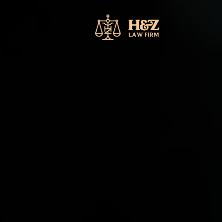
خطي
لى
لمحتوى