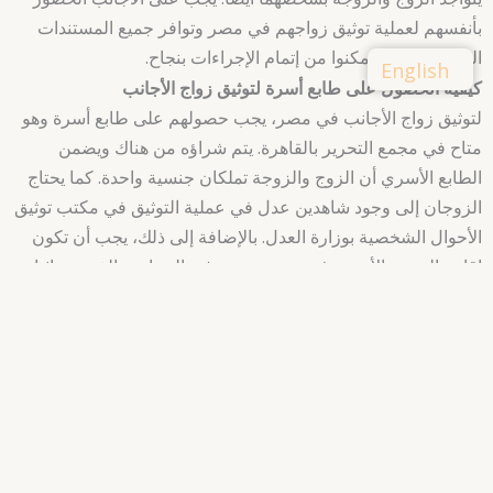
بأنفسهم لعملية توثيق زواجهم في مصر وتوافر جميع المستندات
المطلوبة حتى يتمكنوا من إتمام الإجراءات بنجاح.
English
كيفية الحصول على طابع أسرة لتوثيق زواج الأجانب
لتوثيق زواج الأجانب في مصر، يجب حصولهم على طابع أسرة وهو
متاح في مجمع التحرير بالقاهرة. يتم شراؤه من هناك ويضمن
الطابع الأسري أن الزوج والزوجة تملكان جنسية واحدة. كما يحتاج
الزوجان إلى وجود شاهدين عدل في عملية التوثيق في مكتب توثيق
الأحوال الشخصية بوزارة العدل. بالإضافة إلى ذلك، يجب أن تكون
إقامة الزوجة الأجنبية في مصر بغرض غير السياحة، الذي يتم إثباته
من خلال الحصول على ختم بالإقامة المؤقتة على جواز سفرها من
الموثق. يهدف كل هذا الإجراء إلى ضمان سير إجراءات التوثيق
بشكل قانوني وآمن وتوثيق العلاقة بين الزوجين بشكل صحيح ودائم.
مكتب توثيق الأحوال الشخصية بوزارة العدل ودوره في توثيق زواج
الأجانب في مصر
يأتي مكتب توثيق الأحوال الشخصية بوزارة العدل في مصر على
رأس الجهات المسؤولة عن توثيق زواج الأجانب، حيث يقوم بإجراء