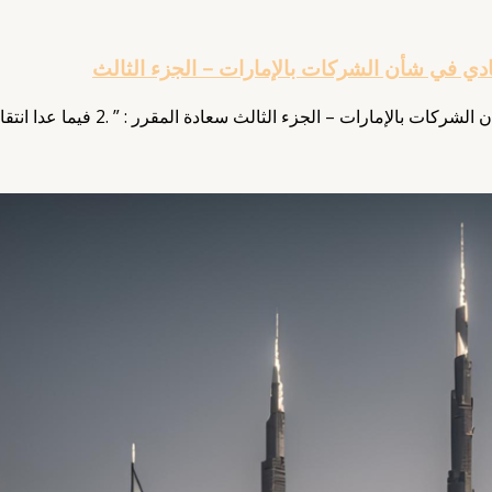
ي في شأن الشركات بالإمارات – الجزء الثالث
ات – الجزء الثالث سعادة المقرر : ” .2 فيما عدا انتقال ملكية