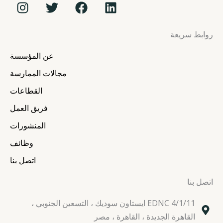
I
T
F
L
n
w
a
i
s
i
c
n
روابط سريعة
t
t
e
k
a
t
b
e
عن المؤسسة
g
e
o
d
r
r
o
i
مجالات الممارسة
a
k
n
القطاعات
m
فريق العمل
المنشورات
وظائف
اتصل بنا
اتصل بنا
EDNC 4/1/11 ايستاون سوديك ، التسعين الجنوبي ،
القاهرة الجديدة ، القاهرة ، مصر