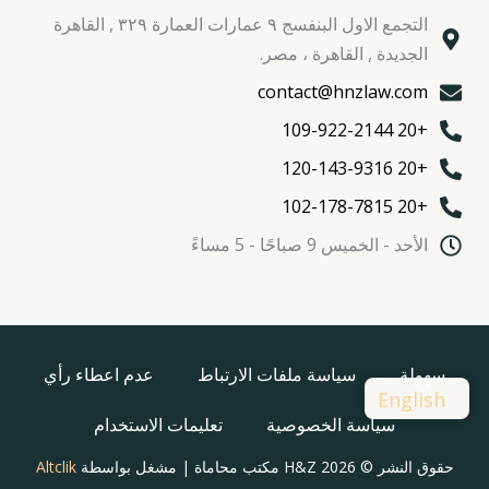
التجمع الاول البنفسج ٩ عمارات العمارة ٣٢٩ , القاهرة
الجديدة , القاهرة ، مصر.
contact@hnzlaw.com
+20 109-922-2144
+20 120-143-9316
+20 102-178-7815
الأحد - الخميس 9 صباحًا - 5 مساءً
سهولة
سياسة ملفات الارتباط
عدم اعطاء رأي
English
سياسة الخصوصية
تعليمات الاستخدام
حقوق النشر © 2026 H&Z مكتب محاماة | مشغل بواسطة
Altclik