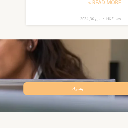
READ MORE »
H&Z Law
مايو 30, 2024
يشترك