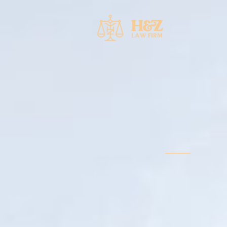
خطي
لى
لمحتوى