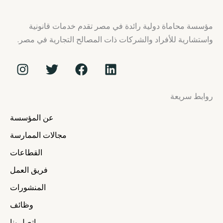
مؤسسة محاماة دولية رائدة في مصر تقدم خدمات قانونية
واستشارية للأفراد والشركات ذات المصالح التجارية في مصر.
I
T
F
L
n
w
a
i
s
i
c
n
روابط سريعة
t
t
e
k
a
t
b
e
عن المؤسسة
g
e
o
d
r
r
o
i
مجالات الممارسة
a
k
n
القطاعات
m
فريق العمل
المنشورات
وظائف
اتصل بنا