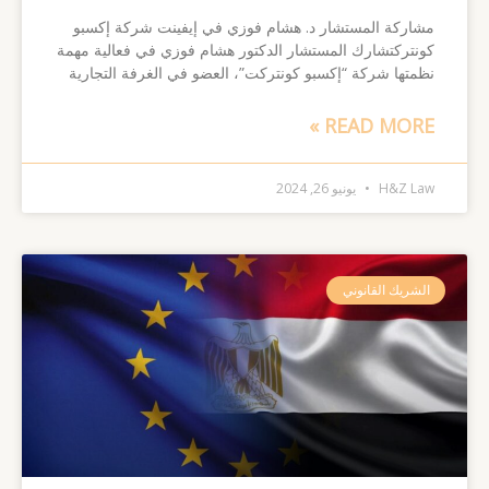
مشاركة المستشار د. هشام فوزي في إيفينت شركة إكسبو
كونتركتشارك المستشار الدكتور هشام فوزي في فعالية مهمة
نظمتها شركة “إكسبو كونتركت”، العضو في الغرفة التجارية
READ MORE »
H&Z Law
يونيو 26, 2024
الشريك القانوني