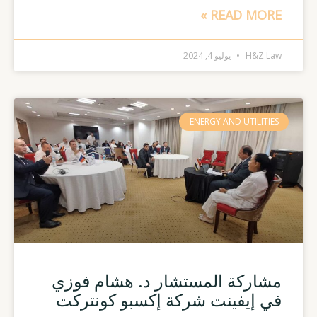
READ MORE »
H&Z Law
يوليو 4, 2024
ENERGY AND UTILITIES
مشاركة المستشار د. هشام فوزي
في إيفينت شركة إكسبو كونتركت