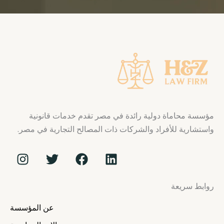
مؤسسة محاماة دولية رائدة في مصر تقدم خدمات قانونية
واستشارية للأفراد والشركات ذات المصالح التجارية في مصر.
I
T
F
L
n
w
a
i
s
i
c
n
روابط سريعة
t
t
e
k
a
t
b
e
عن المؤسسة
g
e
o
d