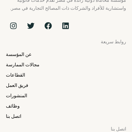
واستشارية للأفراد والشركات ذات المصالح التجارية في مصر.
I
T
F
L
n
w
a
i
s
i
c
n
روابط سريعة
t
t
e
k
a
t
b
e
عن المؤسسة
g
e
o
d
r
r
o
i
مجالات الممارسة
a
k
n
القطاعات
m
فريق العمل
المنشورات
وظائف
اتصل بنا
اتصل بنا