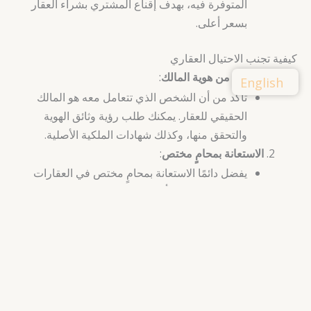
المتوفرة فيه، بهدف إقناع المشتري بشراء العقار
بسعر أعلى.
كيفية تجنب الاحتيال العقاري
التحقق من هوية المالك
:
English
تأكد من أن الشخص الذي تتعامل معه هو المالك
الحقيقي للعقار. يمكنك طلب رؤية وثائق الهوية
والتحقق منها، وكذلك شهادات الملكية الأصلية.
الاستعانة بمحامٍ مختص
:
يفضل دائمًا الاستعانة بمحامٍ مختص في العقارات
لفحص العقود والتأكد من قانونيتها وصحتها. المحامي
يمكنه أيضًا تقديم نصائح قانونية قيمة.
إجراء تقييم مستقل للعقار
:
قبل الشراء، قم بتوظيف خبير مستقل لتقييم العقار.
هذا يساعدك في الحصول على تقدير حقيقي لقيمة
العقار وتجنب دفع مبالغ مبالغ فيها.
التأكد من الوضع القانوني للعقار
: