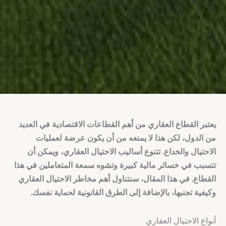
يعتبر القطاع العقاري من أهم القطاعات الاقتصادية في العديد
من الدول، لكن هذا لا يمنعه من أن يكون عرضة لعمليات
الاحتيال والخداع. تتنوع أساليب الاحتيال العقاري، ويمكن أن
تتسبب في خسائر مالية كبيرة وتشوه سمعة المتعاملين في هذا
القطاع. في هذا المقال، سنتناول أهم مخاطر الاحتيال العقاري
وكيفية تجنبها، بالإضافة إلى الطرق القانونية لحماية نفسك.
أنواع الاحتيال العقاري