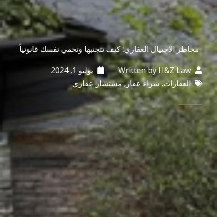
مخاطر الاحتيال العقاري: كيف تتجنبها وتحمي نفسك قانونياً
H&Z Law
Written by
يوليو 1, 2024
العقارات
,
شراء عقار
,
مستشار عقاري