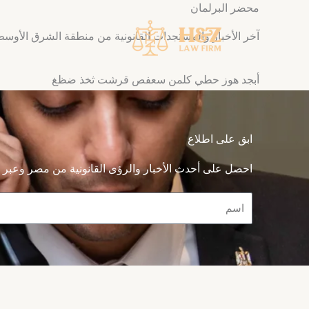
محضر البرلمان
خطي
لى
آخر الأخبار والمستجدات القانونية من منطقة الشرق الأوسط
لمحتوى
أبجد هوز حطي كلمن سعفص قرشت ثخذ ضظغ
ابق على اطلاع
احصل على أحدث الأخبار والرؤى القانونية من مصر وعبر م
Name