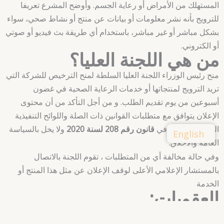
المستهلك من الأمراض أو رعاية الجسم. وأوضح المشرع تعريفا
للترويج بأنه نشر معلومات أو بيانات عن منتج أو نشاط صحي، سواء
بشكل مباشر أو غير مباشر، باستخدام أي طريقة بث فيديو أو صوتي
أو الكتروني.
من هي اللجنة العليا؟
منح رئيس الوزراء اللجنة العليا السلطة لمنح الترخيص للشركة التي
تريد الترويج لمنتجاتها أو خدمات الرعاية الصحية في غضون
أسبوعين من يوم تقديم الطلب. و من أجل التأكد من أن محتوى
الإعلان يتوافق مع متطلبات القوانين ذات الصلة واللوائح التنفيذية
المنصوص عليها في
قانون رقم 208 لسنة 2020
ولا يخل بالسياسة
English
العامة والأخلاق.
وفي حالة مخالفة أي من المتطلبات ، تقوم اللجنة بالاتصال
بالمستشار الإعلامي الأعلى لوقف الإعلان عن مثل هذا المنتج أو
الخدمة
العقوبات:
حدد القانون عقوبات على النشاط التجاري الذي يخالف مقتضيات