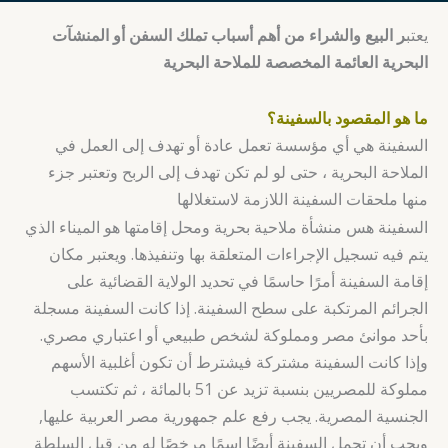
يعتب
ر البيع والشراء من أهم أسباب تملك السفن أو المنشآت
البحرية العائمة المخصصة للملاحة البحرية
ما هو المقصود بالسفينة؟
السفينة هي أي مؤسسة تعمل عادة أو تهدف إلى العمل في
الملاحة البحرية ، حتى لو لم تكن تهدف إلى الربح وتعتبر جزء
منها ملحقات السفينة اللازمة لاستغلالها
السفينة هس منشأة ملاحية بحرية ومحل إقامتها هو الميناء الذي
يتم فيه تسجيل الإجراءات المتعلقة بها وتنفيذها. ويعتبر مكان
إقامة السفينة أمرًا حاسمًا في تحديد الولاية القضائية على
الجرائم المرتكبة على سطح السفينة. إذا كانت السفينة مسجلة
بأحد موانئ مصر ومملوكة لشخص طبيعي أو اعتباري مصري.
وإذا كانت السفينة مشتركة فيشترط أن تكون أغلبية الأسهم
مملوكة للمصريين بنسبة تزيد عن 51 بالمائة ، ثم تكتسب
الجنسية المصرية. يجب رفع علم جمهورية مصر العربية عليها,
ويجب أن تحمل السفينة أيضًا اسمًا مرخصًا له من قبل السلطة