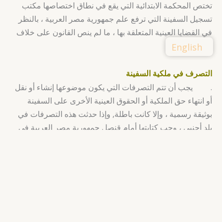
تختص المحكمة الابتدائية التي يقع في نطاق اختصاصها مكتب
تسجيل السفينة التي ترفع علم جمهورية مصر العربية ، بالنظر
في القضايا العينية المتعلقة بها ، ما لم ينص القانون على خلاف
ذلك
English
التصرف في ملكية السفينة
. يجب أن تتم التصرفات التي يكون موضوعها إنشاء أو نقل
أو انتهاء حق الملكية أو الحقوق العينية الأخرى على السفينة
بوثيقة رسمية ، وإلا كانت باطلة, وإذا حدثت هذه التصرفات في
بلد أجنبي ، وجب كتابتها أمام قنصل جمهورية مصر العربية في
تلك الدولة ، وفي حالة غيابه أمام المسؤول المحلي المختص
لا تسري الإجراءات المشار إليها في الفقرة السابقة فيما يتعلق
بالغير ما لم يتم إخطارهم بناءً على طلب الأشخاص المعنيين في
سجل السفينة المحفوظ في مكتب التسجيل ذي الصلة ، وتكون
رتبة التسجيل وفقًا لأولوية الدخول. في هذا السجل.