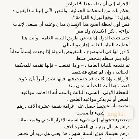
الإجرام إلى أن يقلب هذا الافتراض
بحكم بات من المحكمة الجنائية ، والنص الآتي إلينا ماذا يقول ؟ 
يقول : ” توقع الوزارة الغرامة “،
فمن أول لحظة أصبح هذا الإنسان مدان وعليه أن يسعى لإثبات 
براءته ، لكن الانسان ولد مبرأً
حتى تثبت الدولة إدانته عن طريق النيابة العامة ، وأنت هنا 
أعطيت النيابة العامة إجازة وبالتالي
لا دور لها في الموضوع ، المفروض الدولة إذا وجدت إنساناً مداناً 
فإنه يتم ضبطه بمحضر ضبط
ثم تقدمه للنيابة العامة ، – وإذا اقتنعت – فإنها تقدمه للمحكمة 
الجنائية ، وإن لم تقتنع فتحتفظ
الأوراق ، وإذا كانت قد حققت فيها فإنها تصدر أمراً بأن لا وجه 
فقط ، هنا أنت قلت أنه مدان منذ
اللحظة الأولى ، الشيء الثالث والمهم أنه إذا فاتت مواعيد 
الطعن أو لم يذكر مواعيد الطعن ،
نفترض أن شخصاً حصل على غرامة بقيمة عشرة آلاف درهم 
English
ولم يفعل أي شيء فأصبحت
مضطراً لتحويلها إلى شيء اسمه الإقرار البدني وقيمته مائة 
درهم عن آل يوم ، أي العشرة آلاف
درهم تحبسك فوق الستة أشهر ، هذا يعني هل تريد أن تحبس 