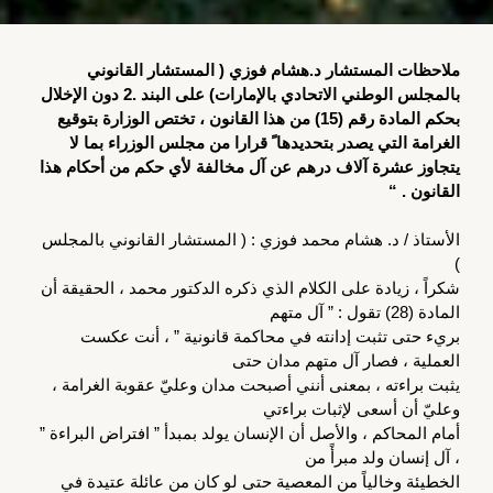
ملاحظات المستشار د.هشام فوزي ( المستشار القانوني 
بالمجلس الوطني الاتحادي بالإمارات) على البند .2 دون الإخلال 
بحكم المادة رقم (15) من هذا القانون ، تختص الوزارة بتوقيع 
الغرامة التي يصدر بتحديدها ً قرارا من مجلس الوزراء بما لا 
يتجاوز عشرة آلاف درهم عن آل مخالفة لأي حكم من أحكام هذا 
القانون . “
الأستاذ / د. هشام محمد فوزي : ( المستشار القانوني بالمجلس 
)
شكراً ، زيادة على الكلام الذي ذكره الدكتور محمد ، الحقيقة أن 
المادة (28) تقول : ” آل متهم
بريء حتى تثبت إدانته في محاكمة قانونية ” ، أنت عكست 
العملية ، فصار آل متهم مدان حتى
يثبت براءته ، بمعنى أنني أصبحت مدان وعليّ عقوبة الغرامة ، 
وعليّ أن أسعى لإثبات براءتي
أمام المحاكم ، والأصل أن الإنسان يولد بمبدأ ” افتراض البراءة ” 
، آل إنسان ولد مبرأً من
الخطيئة وخالياً من المعصية حتى لو كان من عائلة عتيدة في 