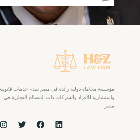
مؤسسة محاماة دولية رائدة في مصر تقدم خدمات قانونية
واستشارية للأفراد والشركات ذات المصالح التجارية في
مصر.
I
T
F
L
n
w
a
i
s
i
c
n