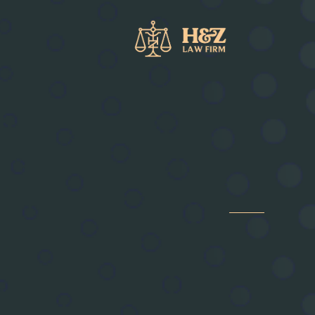
خطي
لى
لمحتوى