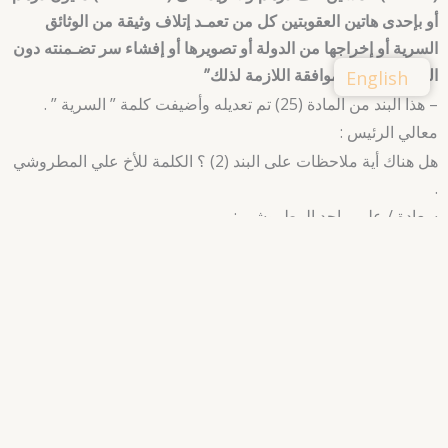
أو بإحدى هاتين العقوبتين كل من تعمـد إتلاف وثيقة من الوثائق
السرية أو إخراجها من الدولة أو تصويرها أو إفشاء سر تضـمنته دون
الحصول على الموافقة اللازمة لذلك”
English
– هذا البند من المادة (25) تم تعديله وأضيفت كلمة ” السرية ” .
معالي الرئيس :
هل هناك أية ملاحظات على البند (2) ؟ الكلمة للأخ علي المطروشي
.
سعادة / علي ماجد المطروشي :
معالي الرئيس ، الفقرة التي تتحدث عن ” إخراجها من الدولة ” لم
يحدد القانون هنا إخراجها
من مركز الوثائق والبحوث أم لا ، لأن الصيغة مبهمة تقريباً ، ما
المقصود بإخراجهــا مـن
الدولة ؟ هل المقصود إخراجها من مركز البحوث أم من الدولة ؟
يجب تحديد الفقرة وهي واردة
بصورة عامة وستبقى عائمة ، وشكراً .
معالي الرئيس :