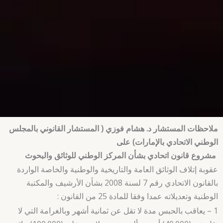
ملاحظات المستشار د. هشام فوزي ( المستشار القانوني بالمجلس
الوطني الاتحادي بالإمارات) على
مشروع قانون اتحادي بشأن المركز الوطني للوثائق والبحوث
عقوبة إتلاف الوثائق العامة والتاريخية والوطنية والخاصة الواردة
بالقانون الاتحادي رقم 7 لسنة 2008 بشأن الأرشيف والمكتبة
الوطنية وتعديلاته عمدا وفقا للمادة 25 من القانون :
1 – يعاقب بالحبس مدة لا تقل عن ثمانية أشهر وبالغرامة التي لا