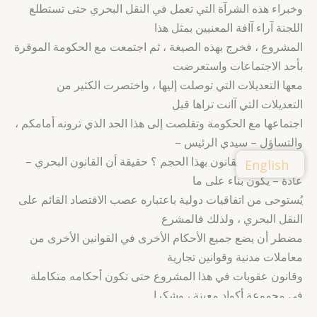
وخبراء هذه الشرآة التي تعمل في النقل البحري حتى تستطلع
اللجنة آراء آافة المعنيين بمثل هذا
المشروع ، فخرج بهذه الصيغة ، ثم اجتمعت مع الحكومة الموقرة
بأحد الاجتماعات واستعرضت
معها التعديلات التي توصلت إليها ، واختصرت الكثير من
التعديلات التي آانت تراها قبل
اجتماعها مع الحكومة وتقلصت إلى هذا الحد الذي ترونه أمامكم ،
والتساؤل – سيدي الرئيس –
هو : لماذا هذا القانون بهذا الحجم ؟ حقيقة أن القانون البحري –
English
عادة – يكون بناء على ما
يُستوحى من اتفاقيات دولية باعتباره عصب الاقتصاد القائم على
النقل البحري ، ولذلك فالمشرع
مضطر أن يضع جميع الأحكام الأخرى في القوانين الأخرى من
معاملات مدنية وقوانين تجارية
وقانون عقوبات في هذا المشروع حتى تكون أحكامه متكاملة
في مجموعة أكواد معينة ، وشكرا .