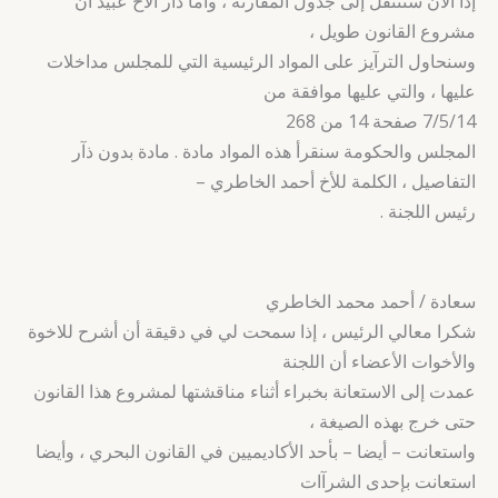
إذاً الآن سننتقل إلى جدول المقارنة ، وآما ذآر الأخ عبيد أن
مشروع القانون طويل ،
وسنحاول الترآيز على المواد الرئيسية التي للمجلس مداخلات
عليها ، والتي عليها موافقة من
7/5/14 صفحة 14 من 268
المجلس والحكومة سنقرأ هذه المواد مادة . مادة بدون ذآر
التفاصيل ، الكلمة للأخ أحمد الخاطري –
رئيس اللجنة .
سعادة / أحمد محمد الخاطري
شكرا معالي الرئيس ، إذا سمحت لي في دقيقة أن أشرح للاخوة
والأخوات الأعضاء أن اللجنة
عمدت إلى الاستعانة بخبراء أثناء مناقشتها لمشروع هذا القانون
حتى خرج بهذه الصيغة ،
واستعانت – أيضا – بأحد الأكاديميين في القانون البحري ، وأيضا
استعانت بإحدى الشرآات