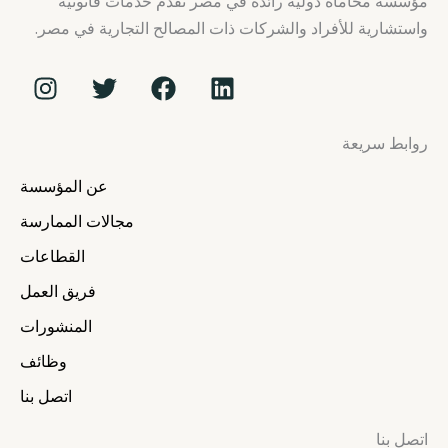
مؤسسة محاماة دولية رائدة في مصر تقدم خدمات قانونية
واستشارية للأفراد والشركات ذات المصالح التجارية في مصر.
I
T
F
L
n
w
a
i
s
i
c
n
روابط سريعة
t
t
e
k
a
t
b
e
عن المؤسسة
g
e
o
d
r
r
o
i
مجالات الممارسة
a
k
n
القطاعات
m
فريق العمل
المنشورات
وظائف
اتصل بنا
اتصل بنا