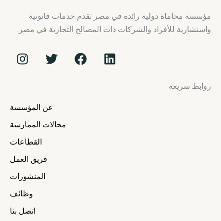
مؤسسة محاماة دولية رائدة في مصر تقدم خدمات قانونية
واستشارية للأفراد والشركات ذات المصالح التجارية في مصر.
I
T
F
L
n
w
a
i
s
i
c
n
روابط سريعة
t
t
e
k
a
t
b
e
عن المؤسسة
g
e
o
d
r
r
o
i
مجالات الممارسة
a
k
n
القطاعات
m
فريق العمل
المنشورات
وظائف
اتصل بنا