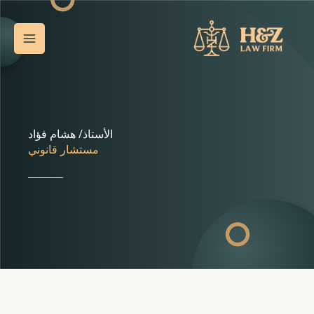
خطي
Main
لى
Menu
لمحتوى
الأستاذ/ هشام فؤاد
مستشار قانوني