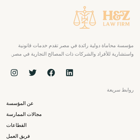
مؤسسة محاماة دولية رائدة في مصر تقدم خدمات قانونية
واستشارية للأفراد والشركات ذات المصالح التجارية في مصر.
I
T
F
L
n
w
a
i
s
i
c
n
روابط سريعة
t
t
e
k
a
t
b
e
عن المؤسسة
g
e
o
d
r
r
o
i
مجالات الممارسة
a
k
n
القطاعات
m
فريق العمل